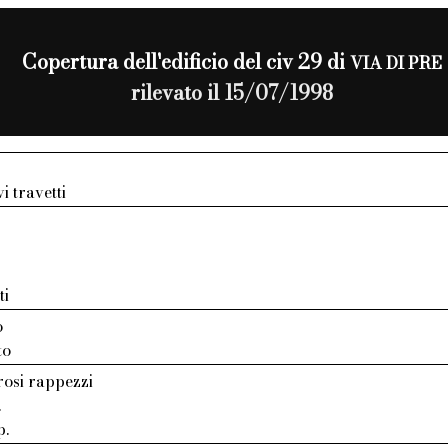
Copertura dell'edificio del civ 29 di
VIA DI PRE
rilevato il 15/07/1998
i travetti
ti
o
to
osi rappezzi
.
p.