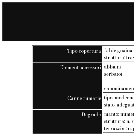
falde guaina
Tipo copertura
struttura: trav
abbaini
Elementi accessori
serbatoi
camminamen
tipo: modern
Canne fumarie
stato: adegua
manto: numer
Degrado
struttura: n. r
terrazzini: n. 