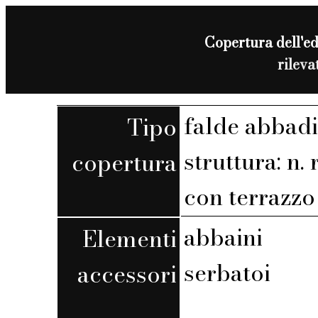
Copertura dell'edi
rilev
falde abbadi
Tipo
struttura: n. r
copertura
con terrazzo 
abbaini
Elementi
serbatoi
accessori