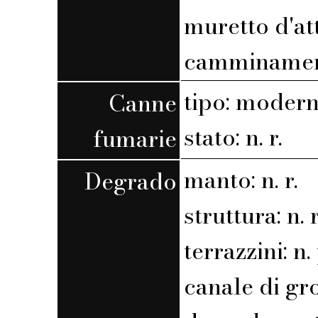
muretto d'at
camminamen
tipo: moder
Canne
stato: n. r.
fumarie
manto: n. r.
Degrado
struttura: n. r
terrazzini: n. 
canale di gro