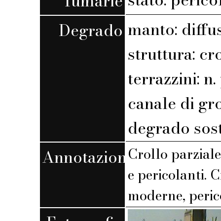
fumarie
manto: diffu
Degrado
struttura: cr
terrazzini: n. 
canale di gr
degrado sost
Crollo parziale
Annotazioni
e pericolanti.
moderne, perico