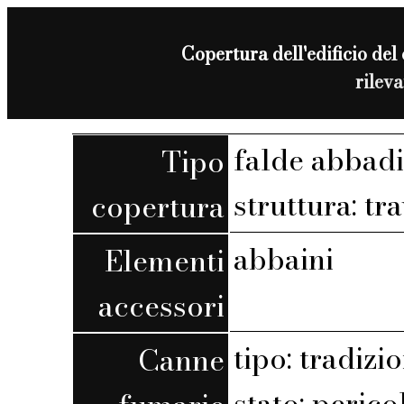
Copertura dell'edificio del
rilev
falde abbadi
Tipo
struttura: tra
copertura
abbaini
Elementi
accessori
tipo: tradizi
Canne
stato: perico