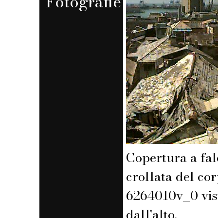
Fotografie
Copertura a fal
crollata del co
6264010v_0 vis
dall'alto.