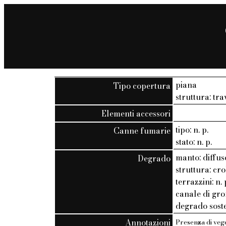
piana
Tipo copertura
struttura: trav
Elementi accessori
tipo: n. p.
Canne fumarie
stato: n. p.
manto: diffus
Degrado
struttura: cr
terrazzini: n. 
canale di gro
degrado soste
Annotazioni
Presenza di vege