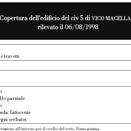
Copertura dell'edificio del civ 5 di
VICO MACELLA
rilevato il 06/08/1998
i travetti
o
ollo parziale
p.
nda: fatiscente
gni serbatoi
tazione all'interno per il crollo del tetto. Piana guaina.