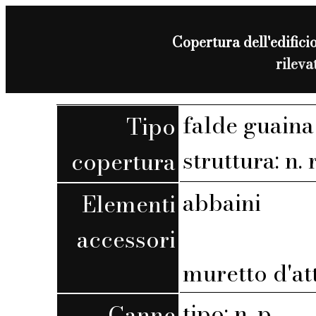
Copertura dell'edificio
rilev
falde guaina
Tipo
struttura: n. r
copertura
abbaini
Elementi
accessori
muretto d'at
tipo: n. p.
Canne