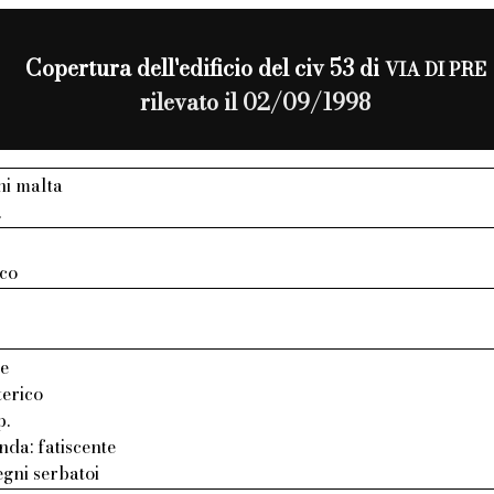
Copertura dell'edificio del civ 53 di
VIA DI PRE
rilevato il 02/09/1998
ni malta
.
ico
te
terico
p.
nda: fatiscente
gni serbatoi