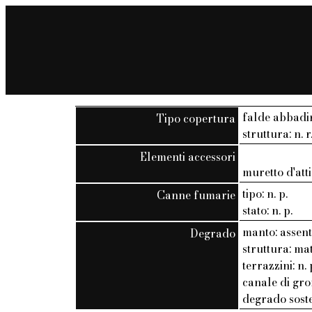
falde abbadi
Tipo copertura
struttura: n. r
Elementi accessori
muretto d'att
tipo: n. p.
Canne fumarie
stato: n. p.
manto: assen
Degrado
struttura: ma
terrazzini: n. 
canale di gro
degrado soste