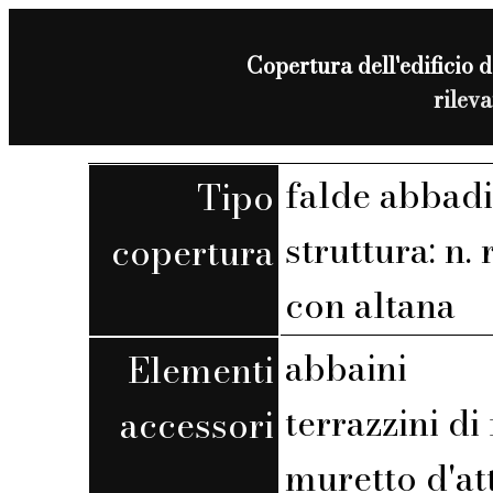
Copertura dell'edificio 
rilev
falde abbadi
Tipo
struttura: n. r
copertura
con altana
abbaini
Elementi
terrazzini di
accessori
muretto d'at