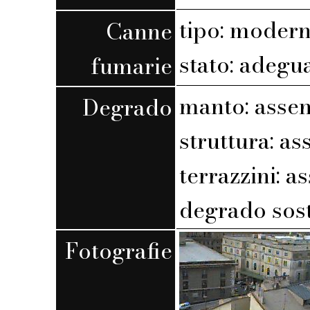
tipo: moder
Canne
stato: adegu
fumarie
manto: assen
Degrado
struttura: as
terrazzini: a
degrado sost
Fotografie