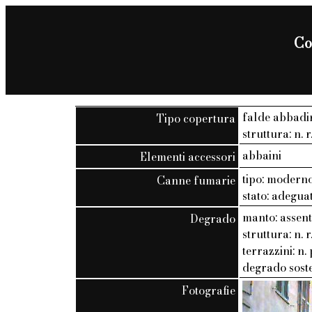
Co
falde abbadi
Tipo copertura
struttura: n. r
abbaini
Elementi accessori
tipo: modern
Canne fumarie
stato: adegua
manto: assen
Degrado
struttura: n. r
terrazzini: n. 
degrado soste
Fotografie