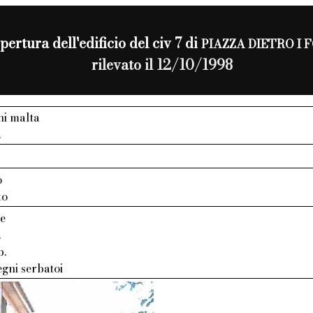
pertura dell'edificio del civ 7 di
PIAZZA DIETRO I 
rilevato il 12/10/1998
ni malta
.
o
to
te
.
p.
gni serbatoi