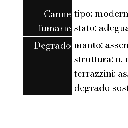
tipo: moder
Canne
stato: adegu
fumarie
manto: assen
Degrado
struttura: n. r
terrazzini: a
degrado sost