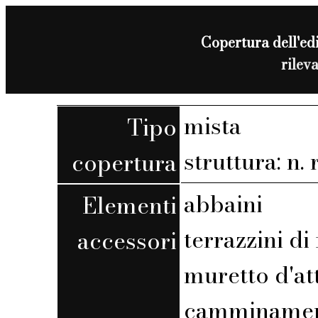
Copertura dell'edi
rilev
mista
Tipo
struttura: n. r
copertura
abbaini
Elementi
terrazzini di
accessori
muretto d'at
camminamen