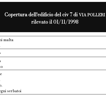
Copertura dell'edificio del civ 7 di
VIA POLLERI
rilevato il 01/11/1998
ni malta
.
o
o
to
te
.
p.
gni serbatoi