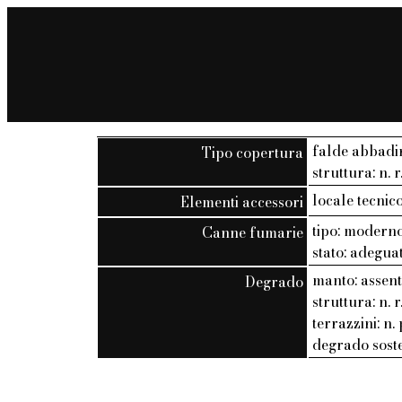
falde abbadi
Tipo copertura
struttura: n. r
locale tecnic
Elementi accessori
tipo: modern
Canne fumarie
stato: adegua
manto: assen
Degrado
struttura: n. r
terrazzini: n. 
degrado soste