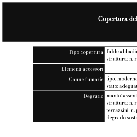
Copertura del
falde abbadi
Tipo copertura
struttura: n. r
Elementi accessori
tipo: modern
Canne fumarie
stato: adegua
manto: assen
Degrado
struttura: n. r
terrazzini: n. 
degrado soste