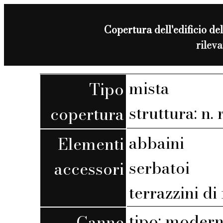
Copertura dell'edificio del
rilev
mista
Tipo
struttura: n. r
copertura
abbaini
Elementi
serbatoi
accessori
terrazzini di
tipo: moder
Canne