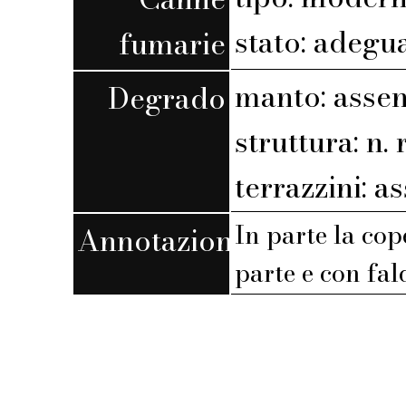
stato: adegu
fumarie
manto: assen
Degrado
struttura: n. r
terrazzini: a
In parte la cop
Annotazioni
parte e con fal