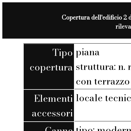
Copertura dell'edificio 2 d
rilev
piana
Tipo
struttura: n. r
copertura
con terrazzo 
locale tecni
Elementi
accessori
tipo: moder
Canne