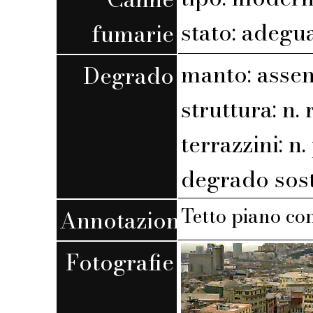
stato: adegu
fumarie
manto: assen
Degrado
struttura: n. r
terrazzini: n. 
degrado sost
Tetto piano co
Annotazioni
Fotografie