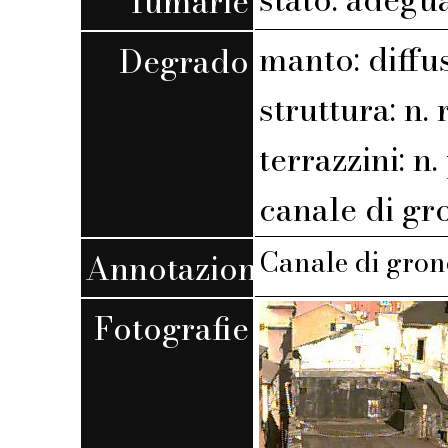
fumarie
manto: diffu
Degrado
struttura: n. r
terrazzini: n. 
canale di gr
Canale di gron
Annotazioni
Fotografie