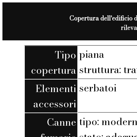
Copertura dell'edificio d
rilev
piana
Tipo
struttura: tra
copertura
serbatoi
Elementi
accessori
tipo: moder
Canne
stato: adegu