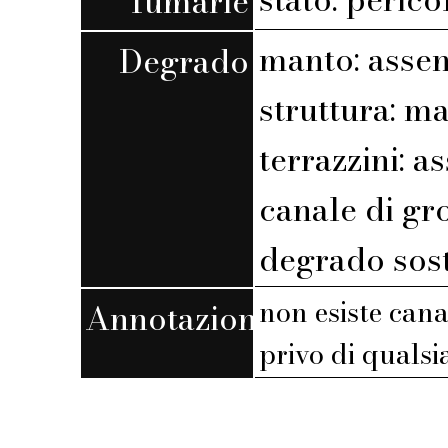
fumarie
manto: assen
Degrado
struttura: m
terrazzini: a
canale di gro
degrado sost
non esiste cana
Annotazioni
privo di qualsi