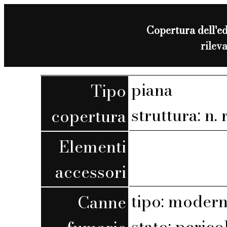
Copertura dell'edi
rilev
piana
Tipo
struttura: n. r
copertura
Elementi
accessori
tipo: moder
Canne
stato: perico