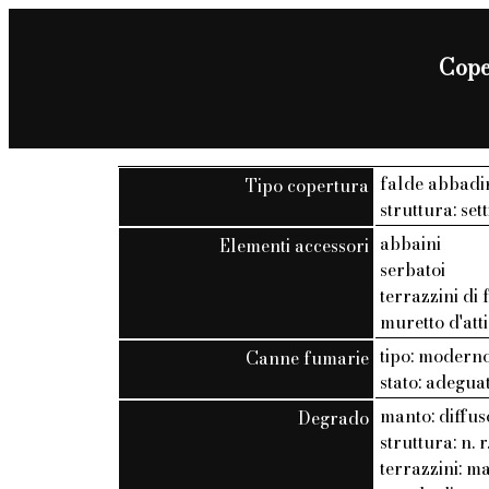
Coper
falde abbadi
Tipo copertura
struttura: set
abbaini
Elementi accessori
serbatoi
terrazzini di
muretto d'att
tipo: modern
Canne fumarie
stato: adegua
manto: diffus
Degrado
struttura: n. r
terrazzini: m