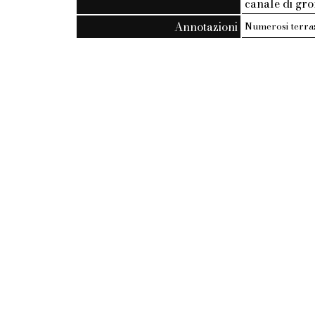
canale di gron
Annotazioni
Numerosi terrazz