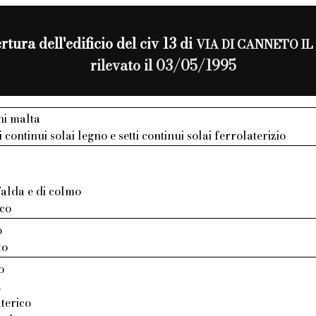
tura dell'edificio del civ 13 di
VIA DI CANNETO I
rilevato il 03/05/1995
ni malta
ti continui solai legno e setti continui solai ferrolaterizio
 falda e di colmo
ico
o
to
o
.
aterico