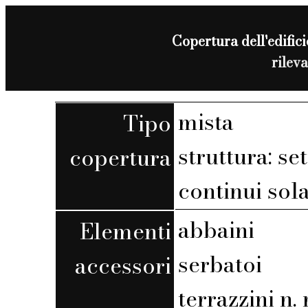
Copertura dell'edifici
rilev
mista
Tipo
struttura: set
copertura
continui sola
abbaini
Elementi
serbatoi
accessori
terrazzini n. r