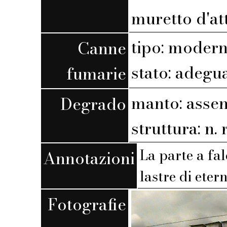
muretto d'at
tipo: moder
Canne
stato: adegu
fumarie
manto: assen
Degrado
struttura: n. r
La parte a fa
Annotazioni
lastre di etern
Fotografie