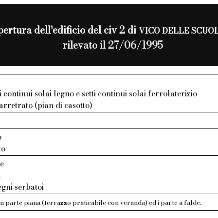
ertura dell'edificio del civ 2 di
VICO DELLE SCUOL
rilevato il 27/06/1995
ti continui solai legno e setti continui solai ferrolaterizio
arretrato (pian di casotto)
o
to
te
.
gni serbatoi
n parte piana (terrazzo praticabile con veranda) ed i parte a falde.