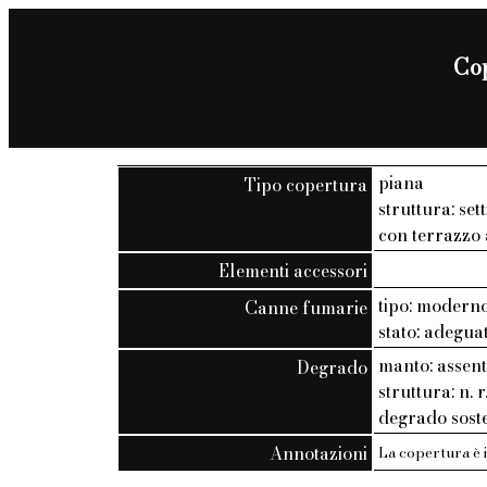
Cop
piana
Tipo copertura
struttura: set
con terrazzo 
Elementi accessori
tipo: modern
Canne fumarie
stato: adegua
manto: assen
Degrado
struttura: n. r
degrado soste
Annotazioni
La copertura è i