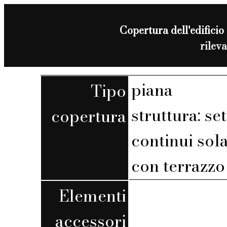
Copertura dell'edificio 
rilev
piana
Tipo
struttura: set
copertura
continui sola
con terrazzo 
Elementi
accessori