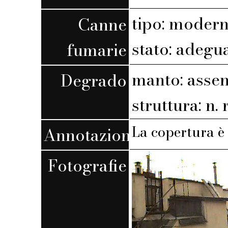
tipo: moder
Canne
stato: adegu
fumarie
manto: assen
Degrado
struttura: n. r
La copertura è 
Annotazioni
Fotografie