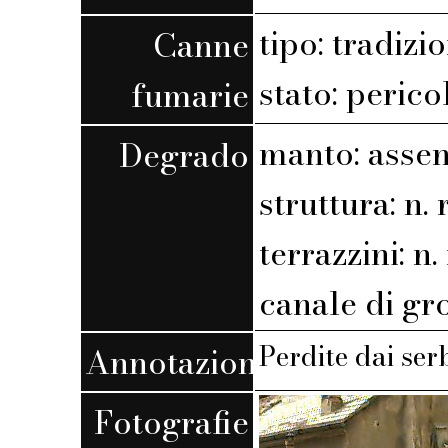
tipo: tradizi
Canne
stato: perico
fumarie
manto: assen
Degrado
struttura: n. r
terrazzini: n. 
canale di gr
Perdite dai ser
Annotazioni
Fotografie