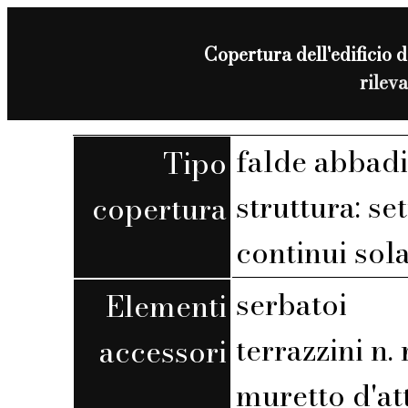
Copertura dell'edificio d
rilev
falde abbadi
Tipo
struttura: set
copertura
continui sola
serbatoi
Elementi
terrazzini n. r
accessori
muretto d'at