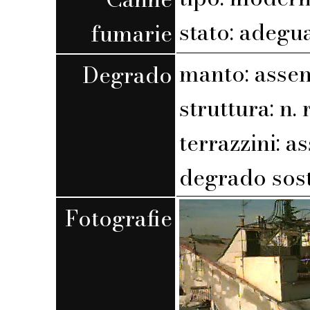
stato: adegu
fumarie
manto: assen
Degrado
struttura: n. r
terrazzini: a
degrado sost
Fotografie