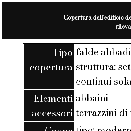
Copertura dell'edificio de
rilev
falde abbadi
Tipo
struttura: set
copertura
continui sola
abbaini
Elementi
terrazzini di
accessori
tipo: moder
Canne