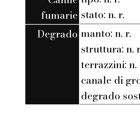
stato: n. r.
fumarie
manto: n. r.
Degrado
struttura: n. r
terrazzini: n. 
canale di gro
degrado sost