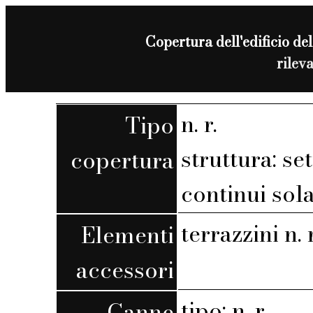
Copertura dell'edificio del
rilev
n. r.
Tipo
struttura: set
copertura
continui sola
terrazzini n. r
Elementi
accessori
tipo: n. r.
Canne