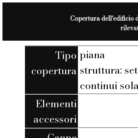
Copertura dell'edificio d
rilev
piana
Tipo
struttura: set
copertura
continui sola
Elementi
accessori
Canne