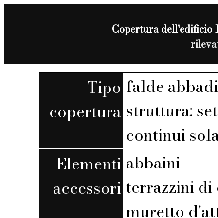
Copertura dell'edificio 1
rilev
falde abbadi
Tipo
struttura: set
copertura
continui sola
abbaini
Elementi
terrazzini d
accessori
muretto d'at