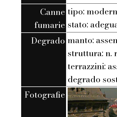
tipo: moder
Canne
stato: adegu
fumarie
manto: assen
Degrado
struttura: n. r
terrazzini: a
degrado sost
Fotografie