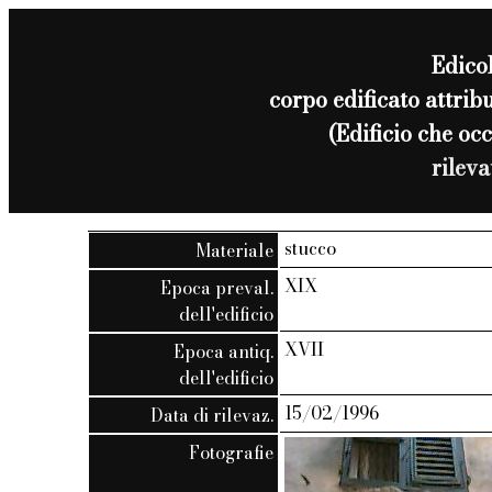
Edico
corpo edificato attri
(Edificio che o
rilev
stucco
Materiale
XIX
Epoca preval.
dell'edificio
XVII
Epoca antiq.
dell'edificio
15/02/1996
Data di rilevaz.
Fotografie