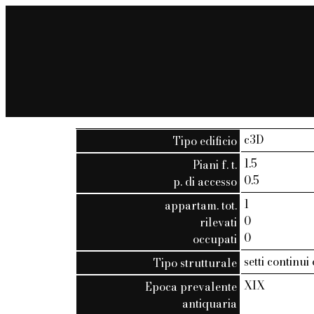
c3D
Tipo edificio
1.5
Piani f. t.
0.5
p. di accesso
1
appartam. tot.
0
rilevati
0
occupati
setti continui
Tipo strutturale
XIX
Epoca prevalente
antiquaria