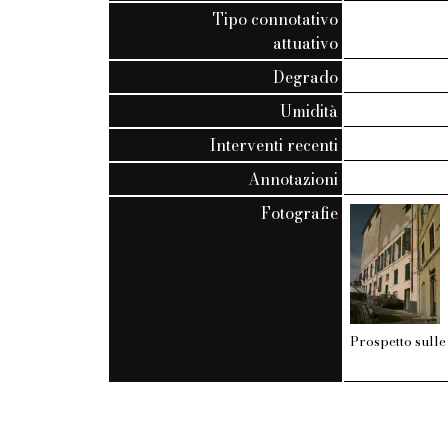
Tipo connotativo
attuativo
Degrado
Umidità
Interventi recenti
Annotazioni
Fotografie