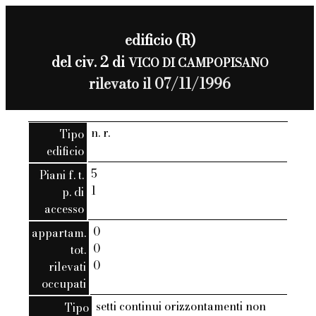
edificio (R)
del civ. 2 di
VICO DI CAMPOPISANO
rilevato il 07/11/1996
n. r.
Tipo
edificio
5
Piani f. t.
1
p. di
accesso
0
appartam.
0
tot.
0
rilevati
occupati
setti continui orizzontamenti non
Tipo