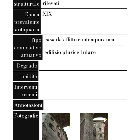
rilevati
strutturale
XIX
Epoca
prevalente
antiquaria
casa da affitto contemporanea
Tipo
connotativo
edilizio pluricellulare
attuativo
Degrado
Umidità
Interventi
recenti
Annotazioni
Fotografie