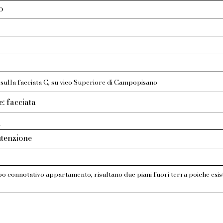
o
) sulla facciata C, su vico Superiore di Campopisano
e: facciata
a
tenzione
po connotativo appartamento, risultano due piani fuori terra poiche esist