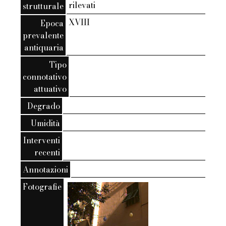
rilevati
strutturale
XVIII
Epoca
prevalente
antiquaria
Tipo
connotativo
attuativo
Degrado
Umidità
Interventi
recenti
Annotazioni
Fotografie