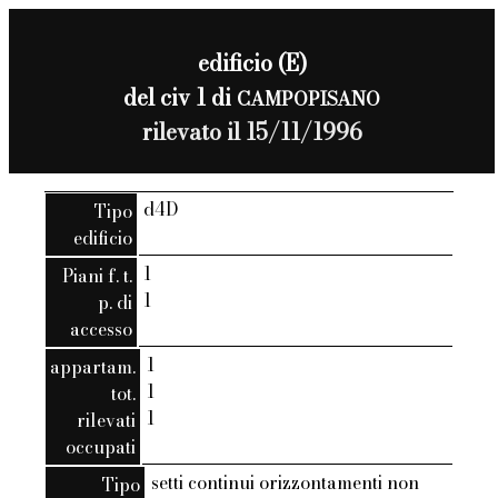
edificio (E)
del civ 1 di
CAMPOPISANO
rilevato il 15/11/1996
d4D
Tipo
edificio
1
Piani f. t.
1
p. di
accesso
1
appartam.
1
tot.
1
rilevati
occupati
setti continui orizzontamenti non
Tipo