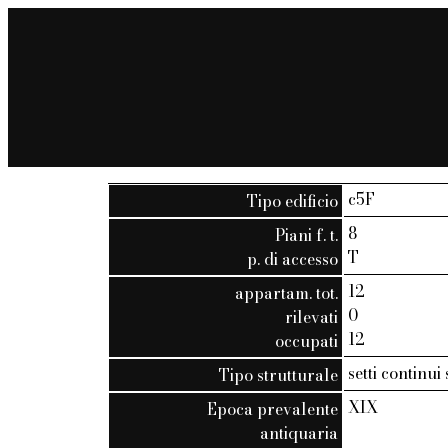
c5F
Tipo edificio
8
Piani f. t.
T
p. di accesso
12
appartam. tot.
0
rilevati
12
occupati
setti continui
Tipo strutturale
XIX
Epoca prevalente
antiquaria