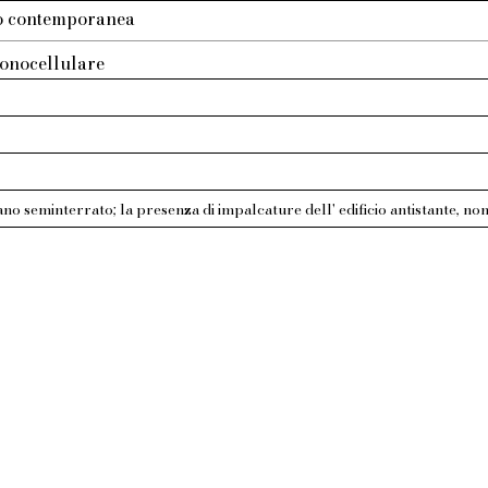
tto contemporanea
monocellulare
no seminterrato; la presenza di impalcature dell' edificio antistante, no