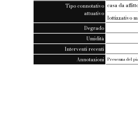
casa da affi
Tipo connotativo
attuativo
lottizzativo 
Degrado
Umidità
Interventi recenti
Annotazioni
Presenza del pia