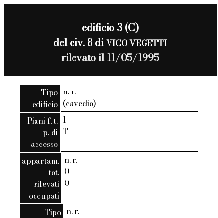
edificio 3 (C)
del civ. 8 di
VICO VEGETTI
rilevato il 11/05/1995
n. r.
Tipo
(cavedio)
edificio
1
Piani f. t.
T
p. di
accesso
n. r.
appartam.
0
tot.
0
rilevati
occupati
n. r.
Tipo