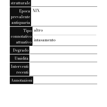
strutturale
XIX
Epoca
prevalente
antiquaria
altro
Tipo
connotativo
intasamento
attuativo
Degrado
Umidità
Interventi
recenti
Annotazioni