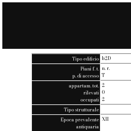
b2D
Tipo edificio
n. r.
Piani f. t.
T
p. di accesso
2
appartam. tot.
0
rilevati
2
occupati
Tipo strutturale
XII
Epoca prevalente
antiquaria