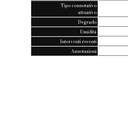
Tipo connotativo
attuativo
Degrado
Umidità
Interventi recenti
Annotazioni