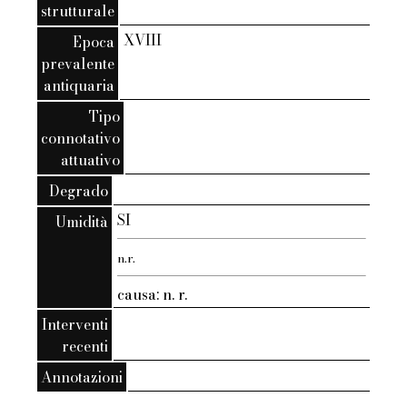
strutturale
XVIII
Epoca
prevalente
antiquaria
Tipo
connotativo
attuativo
Degrado
SI
Umidità
n.r.
causa: n. r.
Interventi
recenti
Annotazioni