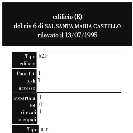
edificio (E)
del civ 6 di
SAL SANTA MARIA CASTELLO
rilevato il 13/07/1995
b2D
Tipo
edificio
1
Piani f. t.
T
p. di
accesso
1
appartam.
0
tot.
1
rilevati
occupati
n. r.
Tipo