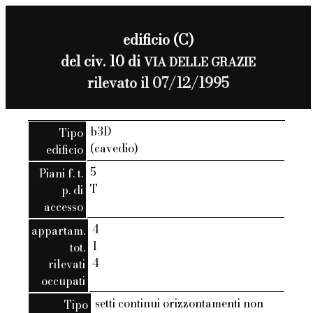
edificio (C)
del civ. 10 di
VIA DELLE GRAZIE
rilevato il 07/12/1995
b3D
Tipo
(cavedio)
edificio
5
Piani f. t.
T
p. di
accesso
4
appartam.
1
tot.
4
rilevati
occupati
setti continui orizzontamenti non
Tipo