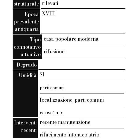
rilevati
strutturale
XVIII
Epoca
prevalente
antiquaria
casa popolare moderna
Tipo
connotativo
rifusione
attuativo
Degrado
SI
Umidità
parti comuni
localizzazione: parti comuni
causa: n. r.
recente manutenzione
Interventi
recenti
rifacimento intonaco atrio