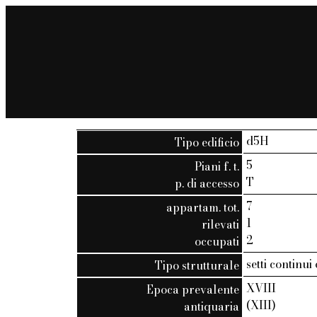
d5H
Tipo edificio
5
Piani f. t.
T
p. di accesso
7
appartam. tot.
1
rilevati
2
occupati
setti continui
Tipo strutturale
XVIII
Epoca prevalente
(XIII)
antiquaria