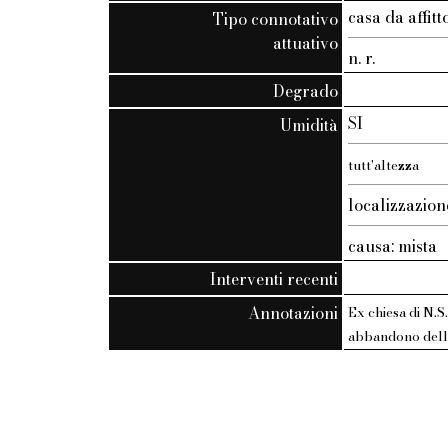
casa da affi
Tipo connotativo
attuativo
n. r.
Degrado
SI
Umidità
tutt'altezza
localizzazion
causa: mista
Interventi recenti
Annotazioni
Ex chiesa di N.S
abbandono dell'e