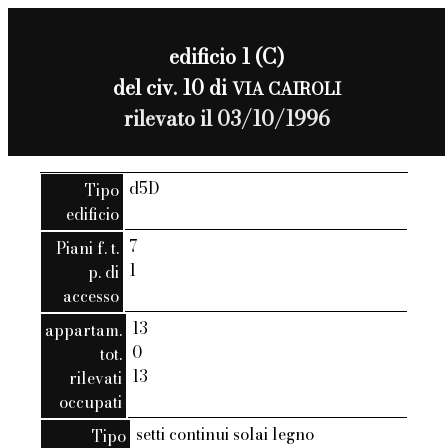
edificio 1 (C)
del civ. 10 di
VIA CAIROLI
rilevato il 03/10/1996
d5D
Tipo
edificio
7
Piani f. t.
1
p. di
accesso
13
appartam.
0
tot.
13
rilevati
occupati
setti continui solai legno
Tipo