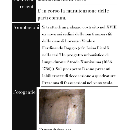
recenti
E' in corso la manutenzione delle
parti comuni.
Annotazioni
Si tratta di un palazzo costruito nel XVIII
ex novo sui sedimi delle parti superstiti
delle case di Lorenzo Vitale e
Ferdinando Raggio (cfr. Luisa Ricolfi
nella tesi 'Un progetto urbanistico di
lunga durata: Strada Nuovissima (1666-
1786)'). Sul prospetto B sono presenti
labili tracce di decorazione a quadrature.
Presenza di fessurazioni nel vano scala.
Fotografie
Tracce di decorazione ad affresco visibili sul prospetto B (corpo 1).