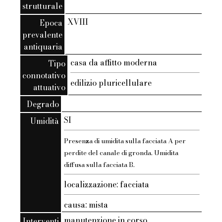
strutturale
XVIII
Epoca
prevalente
antiquaria
casa da affitto moderna
Tipo
connotativo
edilizio pluricellulare
attuativo
Degrado
SI
Umidità
Presenza di umidita sulla facciata A per
perdite del canale di gronda. Umidita
diffusa sulla facciata B.
localizzazione: facciata
causa: mista
manutenzione in corso
Interventi