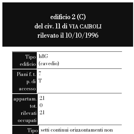
edificio 2 (C)
del civ. 11 di
VIA CAIROLI
rilevato il 10/10/1996
h8G
Tipo
(cavedio)
edificio
7
Piani f. t.
T
p. di
accesso
21
appartam.
0
tot.
21
rilevati
occupati
setti continui orizzontamenti non
Tipo