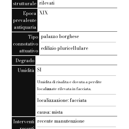
rilevati
strutturale
XIX
Epoca
prevalente
antiquaria
palazzo borghese
Tipo
connotativo
edilizio pluricellulare
attuativo
Degrado
SI
Umidità
Umidita di risalita e dovuta a perdite
localizzate rilevata in facciata.
localizzazione: facciata
causa: mista
recente manutenzione
Interventi
recenti