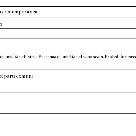
tto contemporanea
o
i umidità nell'atrio. Presenza di umidità nel vano scala. Probabile marc
e: parti comuni