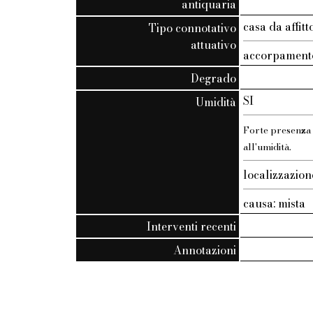
antiquaria
casa da affi
Tipo connotativo
attuativo
accorpament
Degrado
SI
Umidità
Forte presenza d
all'umidità.
localizzazion
causa: mista
Interventi recenti
Annotazioni