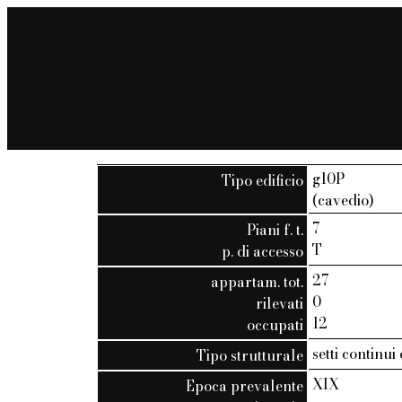
g10P
Tipo edificio
(cavedio)
7
Piani f. t.
T
p. di accesso
27
appartam. tot.
0
rilevati
12
occupati
setti continui
Tipo strutturale
XIX
Epoca prevalente