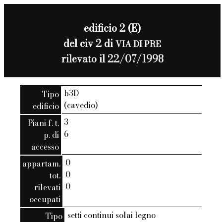
edificio 2 (E)
del civ 2 di
VIA DI PRE
rilevato il 22/07/1998
b3D
Tipo
(cavedio)
edificio
3
Piani f. t.
6
p. di
accesso
0
appartam.
0
tot.
0
rilevati
occupati
setti continui solai legno
Tipo