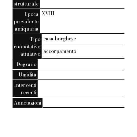
strutturale
XVIII
Epoca
prevalente
antiquaria
casa borghese
Tipo
connotativo
accorpamento
attuativo
Degrado
Umidità
Interventi
recenti
Annotazioni