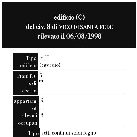
edificio (C)
del civ. 8 di
VICO DI SANTA FEDE
rilevato il 06/08/1998
c4H
Tipo
(cavedio)
edificio
5
Piani f. t.
T
p. di
accesso
9
appartam.
0
tot.
8
rilevati
occupati
setti continui solai legno
Tipo