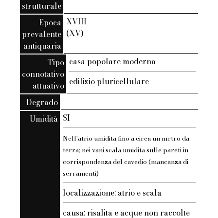
strutturale
XVIII
Epoca
(XV)
prevalente
antiquaria
casa popolare moderna
Tipo
connotativo
edilizio pluricellulare
attuativo
Degrado
SI
Umidità
Nell'atrio umidita fino a circa un metro da
terra; nei vani scala umidita sulle pareti in
corrispondenza del cavedio (mancanza di
serramenti)
localizzazione: atrio e scala
causa: risalita e acque non raccolte