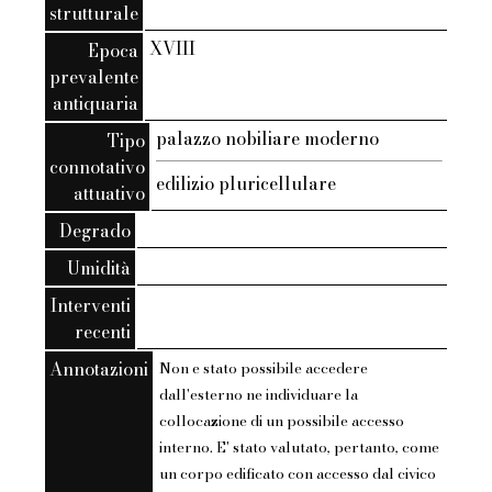
strutturale
XVIII
Epoca
prevalente
antiquaria
palazzo nobiliare moderno
Tipo
connotativo
edilizio pluricellulare
attuativo
Degrado
Umidità
Interventi
recenti
Annotazioni
Non e stato possibile accedere
dall'esterno ne individuare la
collocazione di un possibile accesso
interno. E' stato valutato, pertanto, come
un corpo edificato con accesso dal civico