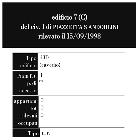
edificio 7 (C)
del civ. 1 di
PIAZZETTA S ANDORLINI
rilevato il 15/09/1998
d3D
Tipo
(cavedio)
edificio
3
Piani f. t.
T
p. di
accesso
0
appartam.
0
tot.
0
rilevati
occupati
n. r.
Tipo