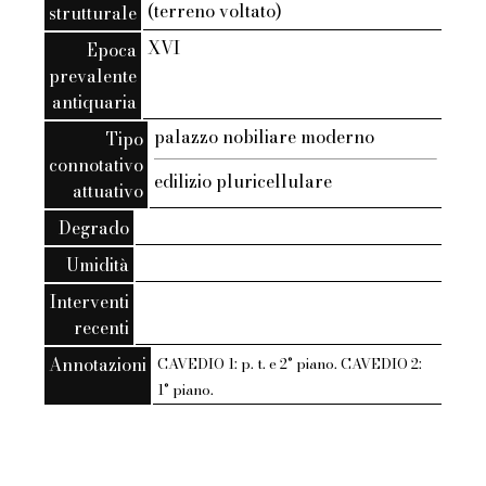
(terreno voltato)
strutturale
XVI
Epoca
prevalente
antiquaria
palazzo nobiliare moderno
Tipo
connotativo
edilizio pluricellulare
attuativo
Degrado
Umidità
Interventi
recenti
Annotazioni
CAVEDIO 1: p. t. e 2° piano. CAVEDIO 2:
1° piano.