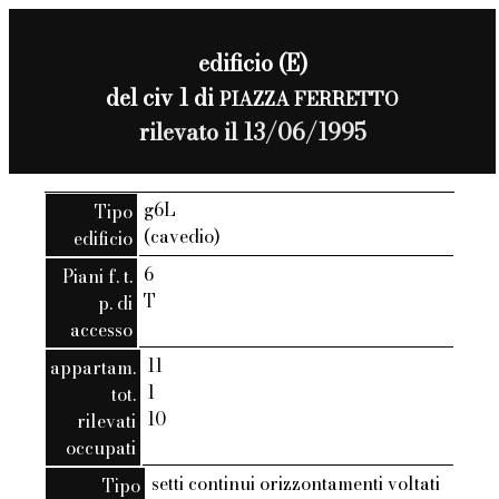
edificio (E)
del civ 1 di
PIAZZA FERRETTO
rilevato il 13/06/1995
g6L
Tipo
(cavedio)
edificio
6
Piani f. t.
T
p. di
accesso
11
appartam.
1
tot.
10
rilevati
occupati
setti continui orizzontamenti voltati
Tipo