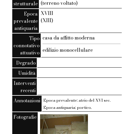
(terreno voltato)
strutturale
XVIII
Epoca
(XIII)
prevalente
antiquaria
casa da affitto moderna
Tipo
connotativo
edilizio monocellulare
attuativo
Degrado
Umidità
Interventi
recenti
Annotazioni
Epoca prevalente: atrio del XVI sec.
Epoca antiquaria: portico.
Fotografie