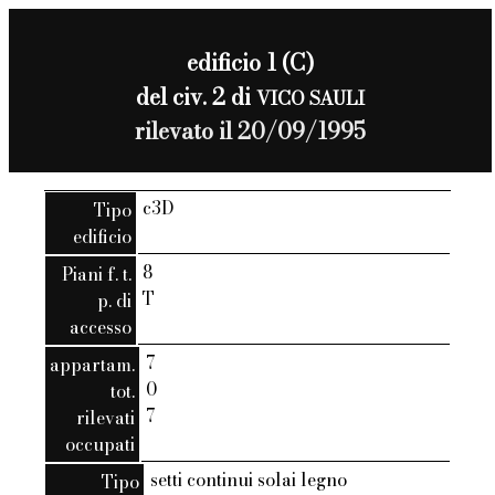
edificio 1 (C)
del civ. 2 di
VICO SAULI
rilevato il 20/09/1995
c3D
Tipo
edificio
8
Piani f. t.
T
p. di
accesso
7
appartam.
0
tot.
7
rilevati
occupati
setti continui solai legno
Tipo