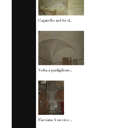
Capitello nel 6r di vico Sauli (corpo 1).
<
Volta a padiglione 6r (corpo 1).
<
Facciata A su vico Sauli. Portico tamponato (corpo 1).