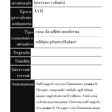
(terreno voltato)
strutturale
XVII
Epoca
prevalente
antiquaria
casa da affitto moderna
Tipo
connotativo
edilizio pluricellulare
attuativo
Degrado
Umidità
Interventi
recenti
Annotazioni
Sull'angolo tra via Giustinani e piazza S.
Giorgio campanile visibile agli ultimi
piani e inglobato nell'edificio. Visti solai
voltati ai primi piani. Cisterna sull'angolo
tra piazza S. Giorgio e via Giustinani usata