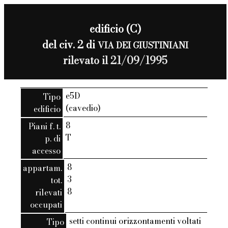
edificio (C)
del civ. 2 di
VIA DEI GIUSTINIANI
rilevato il 21/09/1995
e5D
Tipo
(cavedio)
edificio
8
Piani f. t.
T
p. di
accesso
8
appartam.
3
tot.
8
rilevati
occupati
setti continui orizzontamenti voltati
Tipo