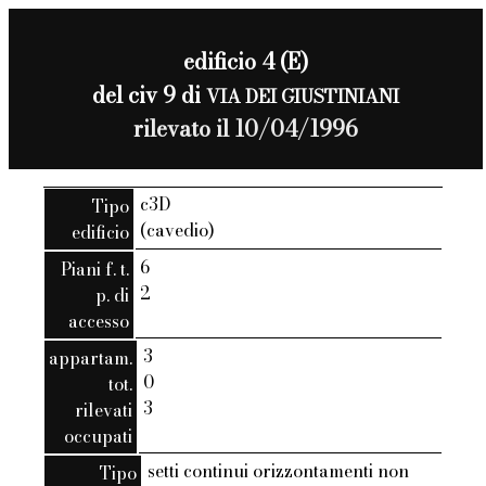
edificio 4 (E)
del civ 9 di
VIA DEI GIUSTINIANI
rilevato il 10/04/1996
c3D
Tipo
(cavedio)
edificio
6
Piani f. t.
2
p. di
accesso
3
appartam.
0
tot.
3
rilevati
occupati
setti continui orizzontamenti non
Tipo