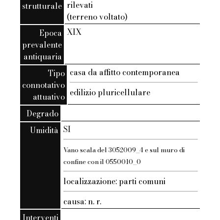
rilevati
strutturale
(terreno voltato)
XIX
Epoca
prevalente
antiquaria
casa da affitto contemporanea
Tipo
connotativo
edilizio pluricellulare
attuativo
Degrado
SI
Umidità
Vano scala del 3052009_4 e sul muro di
confine con il 0550010_0
localizzazione: parti comuni
causa: n. r.
Interventi