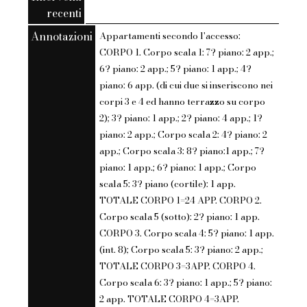
recenti
Annotazioni
Appartamenti secondo l'accesso:
CORPO 1. Corpo scala 1: 7? piano: 2 app.;
6? piano: 2 app.; 5? piano: 1 app.; 4?
piano: 6 app. (di cui due si inseriscono nei
corpi 3 e 4 ed hanno terrazzo su corpo
2); 3? piano: 1 app.; 2? piano: 4 app.; 1?
piano: 2 app.; Corpo scala 2: 4? piano: 2
app.; Corpo scala 3: 8? piano:1 app.; 7?
piano: 1 app.; 6? piano: 1 app.; Corpo
scala 5: 3? piano (cortile): 1 app.
TOTALE CORPO 1=24 APP. CORPO 2.
Corpo scala 5 (sotto): 2? piano: 1 app.
CORPO 3. Corpo scala 4: 5? piano: 1 app.
(int. 8); Corpo scala 5: 3? piano: 2 app.;
TOTALE CORPO 3=3APP. CORPO 4.
Corpo scala 6: 3? piano: 1 app.; 5? piano:
2 app. TOTALE CORPO 4=3APP.