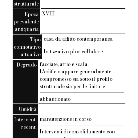
strutturale
XVIII
Epoca
prevalente
antiquaria
casa da affitto contemporanea
Tipo
connotativo
lottizzativo pluricellulare
attuativo
facciate, atrio e scala
Degrado
L'edificio appare generalmente
compromesso sia sotto il profilo
strutturale sia per le finiture
abbandonato
Umidità
manutenzione in corso
Interventi
recenti
Interventi di consolidamento con