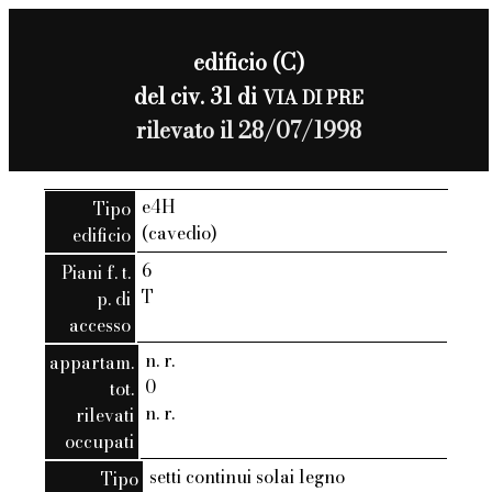
edificio (C)
del civ. 31 di
VIA DI PRE
rilevato il 28/07/1998
e4H
Tipo
(cavedio)
edificio
6
Piani f. t.
T
p. di
accesso
n. r.
appartam.
0
tot.
n. r.
rilevati
occupati
setti continui solai legno
Tipo