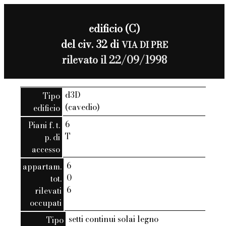
edificio (C)
del civ. 32 di
VIA DI PRE
rilevato il 22/09/1998
d3D
Tipo
(cavedio)
edificio
6
Piani f. t.
T
p. di
accesso
6
appartam.
0
tot.
6
rilevati
occupati
setti continui solai legno
Tipo