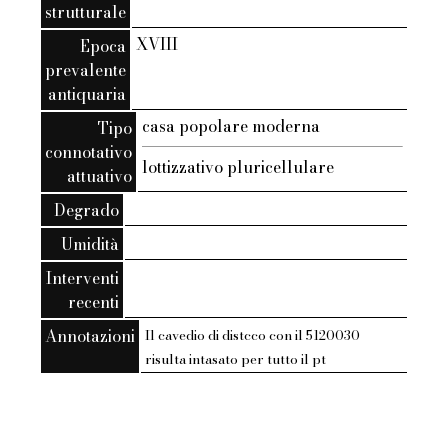
strutturale
XVIII
Epoca
prevalente
antiquaria
casa popolare moderna
Tipo
connotativo
lottizzativo pluricellulare
attuativo
Degrado
Umidità
Interventi
recenti
Annotazioni
Il cavedio di distcco con il 5120030
risulta intasato per tutto il pt