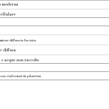
to moderna
icellulare
zione diffusa in facciata.
e: diffusa
ta e acque non raccolte
sono rinforzati da pilastrini.