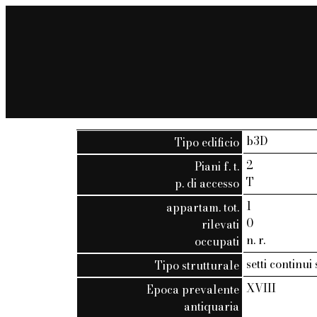
b3D
Tipo edificio
2
Piani f. t.
T
p. di accesso
1
appartam. tot.
0
rilevati
n. r.
occupati
setti continui
Tipo strutturale
XVIII
Epoca prevalente
antiquaria