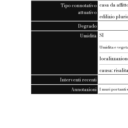
casa da affit
Tipo connotativo
attuativo
edilizio plur
Degrado
SI
Umidità
Umidita e vegeta
localizzazion
causa: risali
Interventi recenti
Annotazioni
I muri portanti 