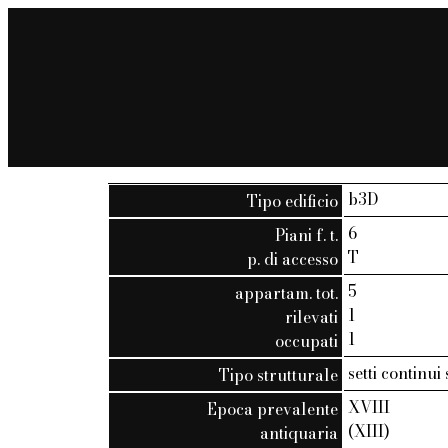
b3D
Tipo edificio
6
Piani f. t.
T
p. di accesso
5
appartam. tot.
1
rilevati
1
occupati
setti continui
Tipo strutturale
XVIII
Epoca prevalente
(XIII)
antiquaria