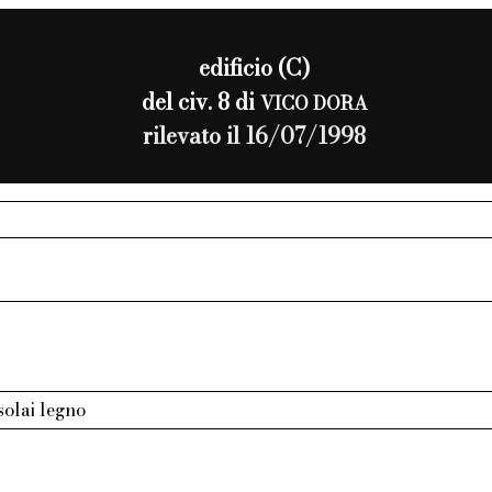
edificio (C)
del civ. 8 di
VICO DORA
rilevato il 16/07/1998
 solai legno