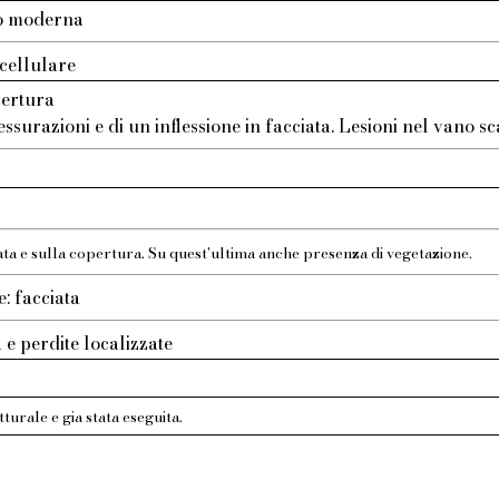
to moderna
cellulare
pertura
ssurazioni e di un inflessione in facciata. Lesioni nel vano sc
o
ata e sulla copertura. Su quest'ultima anche presenza di vegetazione.
e: facciata
a e perdite localizzate
tturale e gia stata eseguita.