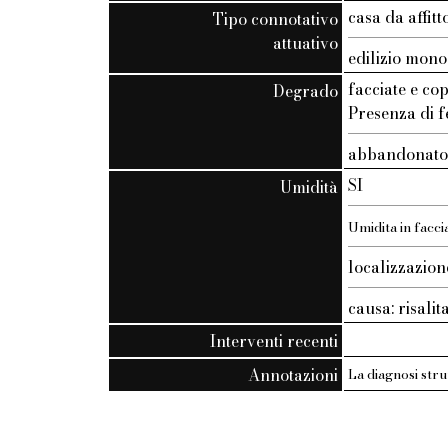
casa da affit
Tipo connotativo
attuativo
edilizio mono
facciate e co
Degrado
Presenza di fe
abbandonat
SI
Umidità
Umidita in facci
localizzazion
causa: risalit
Interventi recenti
Annotazioni
La diagnosi stru