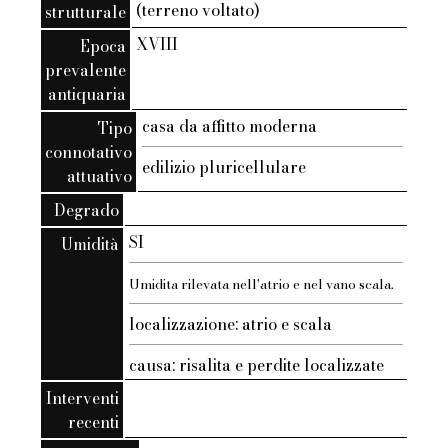
(terreno voltato)
strutturale
XVIII
Epoca
prevalente
antiquaria
casa da affitto moderna
Tipo
connotativo
edilizio pluricellulare
attuativo
Degrado
SI
Umidità
Umidita rilevata nell'atrio e nel vano scala.
localizzazione: atrio e scala
causa: risalita e perdite localizzate
Interventi
recenti