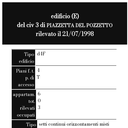
edificio (E)
del civ 3 di
PIAZZETTA DEL POZZETTO
rilevato il 21/07/1998
d4F
Tipo
edificio
4
Piani f. t.
T
p. di
accesso
6
appartam.
0
tot.
3
rilevati
occupati
setti continui orizzontamenti misti
Tipo